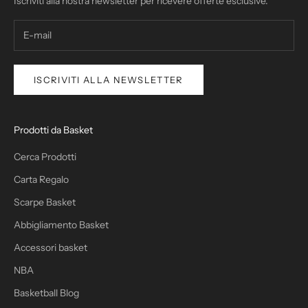
Iscriviti alla nostra newsletter per ricevere offerte esclusive.
t
t
e
r
ISCRIVITI ALLA NEWSLETTER
Prodotti da Basket
Cerca Prodotti
IVITI
Carta Regalo
Scarpe Basket
Abbigliamento Basket
Accessori basket
NBA
Basketball Blog