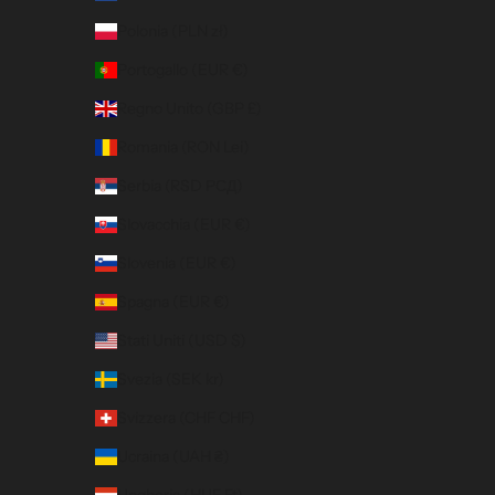
Polonia (PLN zł)
Portogallo (EUR €)
Regno Unito (GBP £)
Romania (RON Lei)
Serbia (RSD РСД)
Slovacchia (EUR €)
Slovenia (EUR €)
Spagna (EUR €)
Stati Uniti (USD $)
Svezia (SEK kr)
Svizzera (CHF CHF)
Ucraina (UAH ₴)