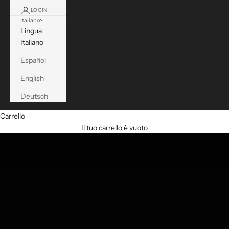
LOGIN
Italiano
Lingua
Italiano
Español
English
Deutsch
Carrello
HOT SALE
Il tuo carrello è vuoto