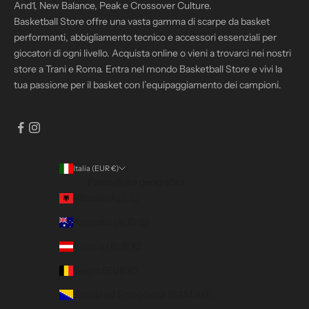
And1, New Balance, Peak e Crossover Culture.
Basketball Store offre una vasta gamma di scarpe da basket
performanti, abbigliamento tecnico e accessori essenziali per
giocatori di ogni livello. Acquista online o vieni a trovarci nei nostri
store a Trani e Roma. Entra nel mondo Basketball Store e vivi la
tua passione per il basket con l’equipaggiamento dei campioni.
Italia (EUR €)
Paese/Area geografica
Albania (ALL L)
Australia (AUD $)
Austria (EUR €)
Belgio (EUR €)
Bosnia ed Erzegovina (BAM КМ)