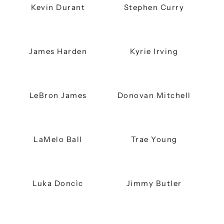
Kevin Durant
Stephen Curry
James Harden
Kyrie Irving
R
i
c
LeBron James
Donovan Mitchell
e
v
i
i
LaMelo Ball
Trae Young
n
o
s
t
Luka Doncìc
Jimmy Butler
r
i
a