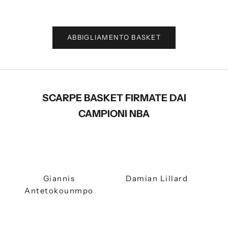
Prezzo scontato
€280,00
ABBIGLIAMENTO BASKET
SCARPE BASKET FIRMATE DAI
CAMPIONI NBA
Giannis
Damian Lillard
Antetokounmpo