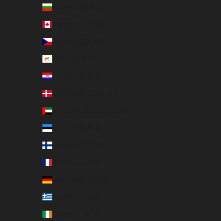
Bulgaria (EUR €)
Canada (CAD $)
Cechia (CZK Kč)
Cipro (EUR €)
Croazia (EUR €)
Danimarca (DKK kr.)
Emirati Arabi Uniti (AED د.إ)
Estonia (EUR €)
Finlandia (EUR €)
Francia (EUR €)
Germania (EUR €)
Grecia (EUR €)
Irlanda (EUR €)