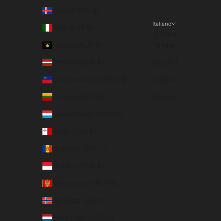
Islanda (ISK kr)
Italiano
Italia (EUR €)
Lingua
Kosovo (EUR €)
Italiano
Lettonia (EUR €)
Español
Liechtenstein (CHF CHF)
English
Lituania (EUR €)
Deutsch
Lussemburgo (EUR €)
Malta (EUR €)
Moldavia (MDL L)
Monaco (EUR €)
Montenegro (EUR €)
Norvegia (EUR €)
Paesi Bassi (EUR €)